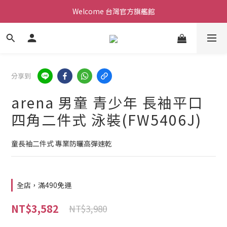
Welcome 台灣官方旗艦館
Welcome 台灣官方旗艦館
新會員加入現領折價200元。立即抵用。
Welcome 台灣官方旗艦館
分享到
arena 男童 青少年 長袖平口
四角二件式 泳裝(FW5406J)
童長袖二件式 專業防曬高彈速乾
全店，滿490免運
NT$3,582
NT$3,980