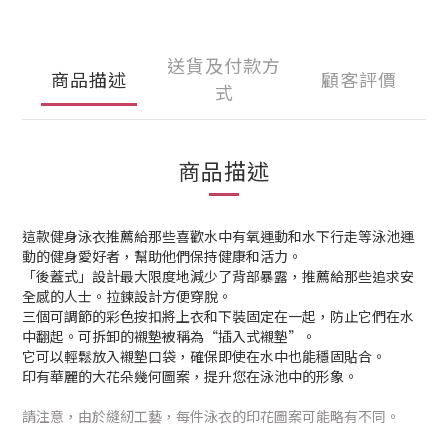
送貨及付款方
商品描述
顧客評價
式
商品描述
這款健身泳衣推薦給那些喜歡水中有氧運動和水下行走等泳池運
動的健身愛好者，幫助他們保持健康和活力。
「後蓋式」設計最大限度地減少了背部暴露，推薦給那些追求安
全感的人士。拉鍊設計方便穿脫。
三個可調節的彩色按扣將上衣和下裝固定在一起，防止它們在水
中翻起。可拆卸的襯墊被稱為“插入式襯墊”。
它可以輕鬆放入襯墊口袋，確保即使在水中也能穩固貼合。
印有華麗的大花朵幾何圖案，提升您在泳池中的形象。
請注意，由於縫紉工藝，每件泳衣的印花圖案可能略有不同。