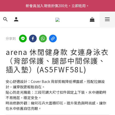
新會員加入現領折價200元。立即抵用。
Welcome 台灣官方旗艦館
Welcome 台灣官方旗艦館
分享到
arena 休閒健身款 女連身泳衣
（背部保護、腿部中間保護、
插入墊）(AS5FWF58L)
安心舒適設計：Cover Back 背部剪裁降低裸露感，搭配拉鍊設
計，讓穿脫更輕鬆自在。
貼心防走光機能：三段可調大尺寸扣件固定上下裝，水中運動時
不易捲起，穩定安全。
時尚修飾外觀：幾何花卉大面積印花，提升氣色與時尚感，讓你
在水中依舊自信亮眼。