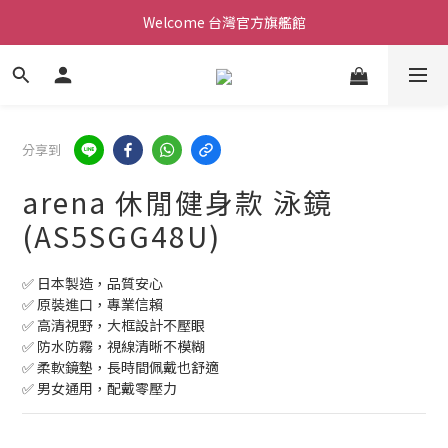
Welcome 台灣官方旗艦館
Welcome 台灣官方旗艦館
新會員加入現領折價200元。立即抵用。
Welcome 台灣官方旗艦館
分享到
arena 休閒健身款 泳鏡
(AS5SGG48U)
✅ 日本製造，品質安心
✅ 原裝進口，專業信賴
✅ 高清視野，大框設計不壓眼
✅ 防水防霧，視線清晰不模糊
✅ 柔軟鏡墊，長時間佩戴也舒適
✅ 男女通用，配戴零壓力