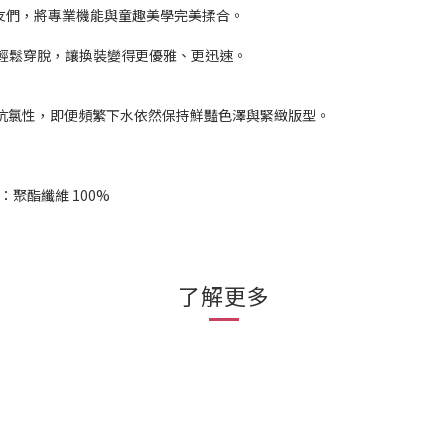
君與好朋友們，將專業機能與童趣美學完美揉合。
能輕鬆穿脫，讓換裝變得更優雅、更迅速。
向彈性與抗氯性，即便頻繁下水依然保持鮮豔色澤與緊緻版型。
：聚酯纖維 100%
了解更多