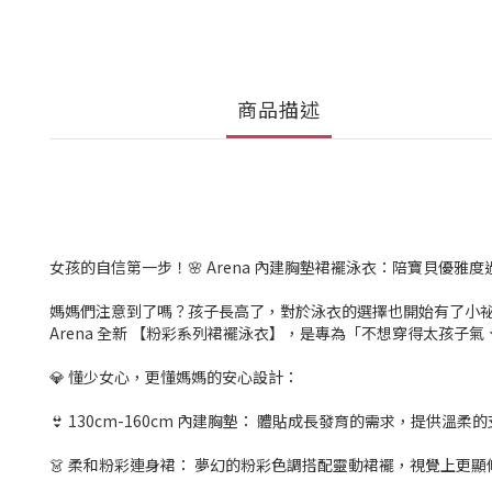
商品描述
女孩的自信第一步！🌸 Arena 內建胸墊裙襬泳衣：陪寶貝優雅
媽媽們注意到了嗎？孩子長高了，對於泳衣的選擇也開始有了小祕
Arena 全新 【粉彩系列裙襬泳衣】，是專為「不想穿得太孩子
💎 懂少女心，更懂媽媽的安心設計：
👙 130cm-160cm 內建胸墊： 體貼成長發育的需求，提
👗 柔和粉彩連身裙： 夢幻的粉彩色調搭配靈動裙襬，視覺上更