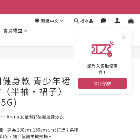
繁體中文
找商品
會員權益
立即購買
請登入領取優惠
券！
休閒健身款 青少年裙
立即領取
衣（半袖・裙子）
65G)
—— Arena 女童粉彩裙襬連身泳衣
專為 130cm-160cm 少女打造；柔和
滿版印花，讓自信隨裙襬飛揚。