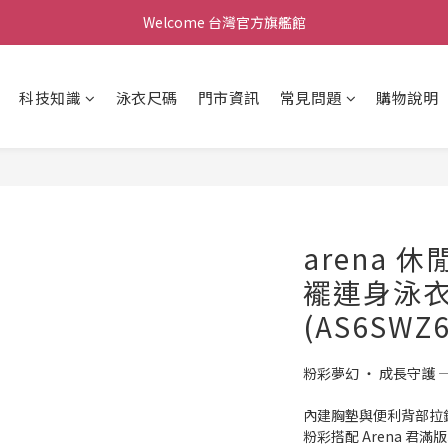
Welcome 台灣官方旗艦館
Welcome 台灣官方旗艦館
新會員加入現領折價200元。立即抵用。
科技知識
泳衣尺碼
門市資訊
常見問題
購物說明
Welcome 台灣官方旗艦館
arena 
襬連身泳
(AS6SWZ
粉彩夢幻 ‧ 成長守護 
內建胸墊與便利背部拉鍊，
粉彩搭配 Arena 君