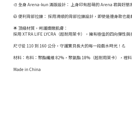
🎨 全身 Arena-kun 滿版設計： 上身印有超萌的 Arena 
🧥 便利背部拉鍊： 採用滑順的背部拉鍊設計，即使是連身款也
🌟 頂級材質，呵護嬌嫩肌膚：
採用 XTRA LIFE LYCRA（超耐用萊卡），擁有極佳的四
尺寸從 110 到 160 公分，守護寶貝長大的每一段戲水時光！💪
材料：布料：聚酯纖維 82%，聚氨酯 18%（超耐用萊卡），裡料
Made in China