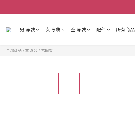
男 泳裝
女 泳裝
童 泳裝
配件
所有商品
全部商品
/
童 泳裝
/
休閒款