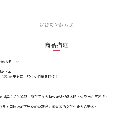
送貨及付款方式
商品描述
度過成長期！✨
密。🌊
氣、又想要安全感」的少女們量身打造！
供溫柔的支撐與完美的遮蔽，讓孩子在大動作游泳或戲水時，依然自在不彆扭。
顯修長，同時增加下半身的遮蔽感，讓害羞的女孩也能大方玩水。