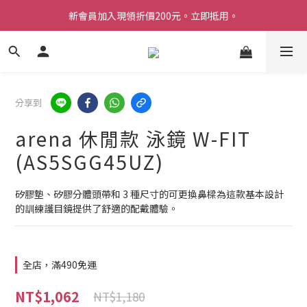
新會員加入現領折價200元。立即抵用。
Welcome 台灣官方旗艦館
Welcome 台灣官方旗艦館
分享到
arena 休閒款 泳鏡 W-FIT
(AS5SGG45UZ)
矽膠墊、矽膠分體頭帶和 3 種尺寸的可更換鼻樑為這款基本設計
的訓練護目鏡提供了舒適的配戴體驗。
全店，滿490免運
NT$1,062
NT$1,180