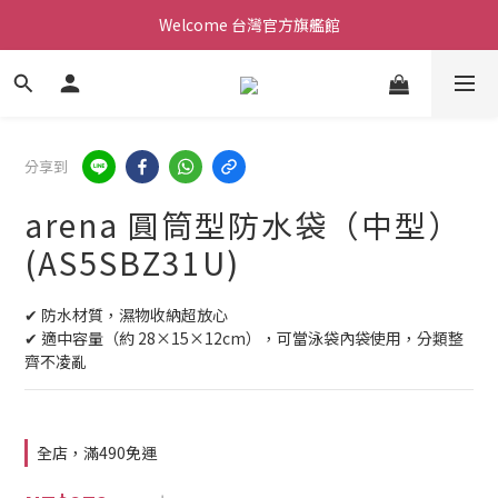
Welcome 台灣官方旗艦館
Welcome 台灣官方旗艦館
新會員加入現領折價200元。立即抵用。
Welcome 台灣官方旗艦館
分享到
arena 圓筒型防水袋（中型）
(AS5SBZ31U)
✔ 防水材質，濕物收納超放心
✔ 適中容量（約 28×15×12cm），可當泳袋內袋使用，分類整
齊不凌亂
全店，滿490免運