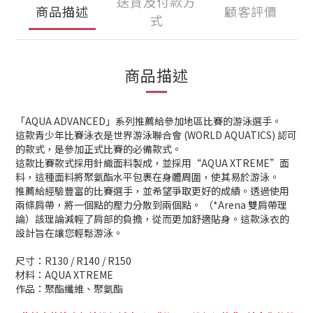
送貨及付款方
商品描述
顧客評價
式
商品描述
「AQUA ADVANCED」系列推薦給參加地區比賽的游泳選手。
這款青少年比賽泳衣是世界游泳聯合會 (WORLD AQUATICS) 認可
的款式，是參加正式比賽的必備款式。
這款比賽款式採用針織面料製成，並採用“AQUA XTREME”面
料，這種面料將聚氨酯水平包裹在身體周圍，使其易於游泳。
推薦給經驗豐富的比賽選手，並希望爭取更好的成績。透過使用
兩條肩帶，將一個點的壓力分散到兩個點。 （*Arena 雙肩帶理
論）該理論減輕了肩部的負擔，從而更加舒適貼身。這款泳衣的
設計旨在讓您輕鬆游泳。
尺寸：R130 / R140 / R150
材料：AQUA XTREME
作品：聚酯纖維、聚氨酯