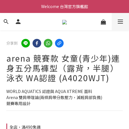
Welcome 台灣官方旗艦館
Welcome 台灣官方旗艦館
新會員加入現領折價200元。立即抵用。
Welcome 台灣官方旗艦館
分享到
arena 競賽款 女童(青少年)連
身五分馬褲型（露背，半腿）
泳衣 WA認證 (A4020WJT)
WORLD AQUATICS 認證與 AQUA XTREME 面料
Arena 雙肩帶理論(兩條肩帶分散壓力，減輕肩部負擔)
競賽專用設計
全店，滿490免運