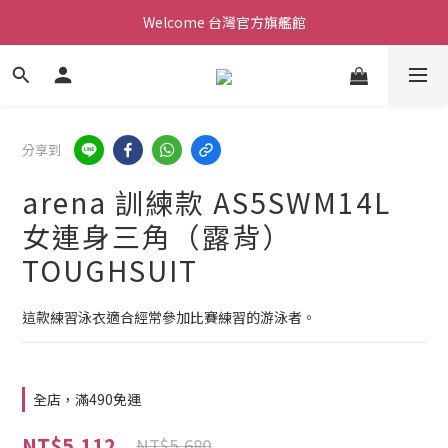
Welcome 台灣官方旗艦館
Welcome 台灣官方旗艦館
新會員加入現領折價200元。立即抵用。
Welcome 台灣官方旗艦館
分享到
arena 訓練款 AS5SWM14L
女連身三角（露背）
TOUGHSUIT
這款練習泳衣適合經常參加比賽練習的游泳者。
全店，滿490免運
NT$5,112
NT$5,680