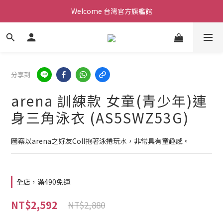
Welcome 台灣官方旗艦館
Welcome 台灣官方旗艦館
新會員加入現領折價200元。立即抵用。
Welcome 台灣官方旗艦館
分享到
arena 訓練款 女童(青少年)連
身三角泳衣 (AS5SWZ53G)
圖案以arena之好友Coll抱著泳捲玩水，非常具有童趣感。
全店，滿490免運
NT$2,592
NT$2,880