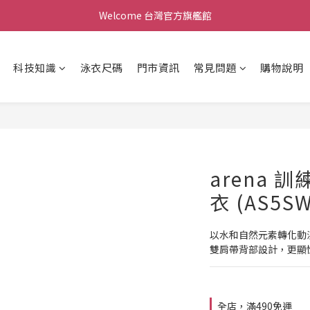
Welcome 台灣官方旗艦館
Welcome 台灣官方旗艦館
新會員加入現領折價200元。立即抵用。
科技知識
泳衣尺碼
門市資訊
常見問題
購物說明
Welcome 台灣官方旗艦館
arena 
衣 (AS5SW
以水和自然元素轉化動
雙肩帶背部設計，更顯
全店，滿490免運