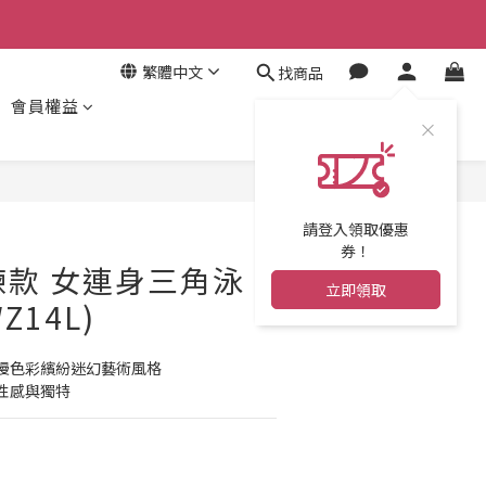
繁體中文
找商品
會員權益
立即購買
請登入領取優惠
券！
訓練款 女連身三角泳
立即領取
Z14L)
漫色彩繽紛迷幻藝術風格
性感與獨特