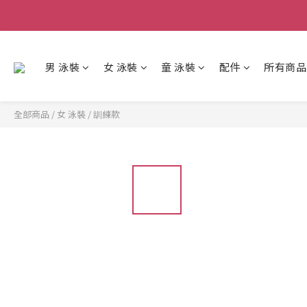
男 泳裝
女 泳裝
童 泳裝
配件
所有商品
全部商品
/
女 泳裝
/
訓練款