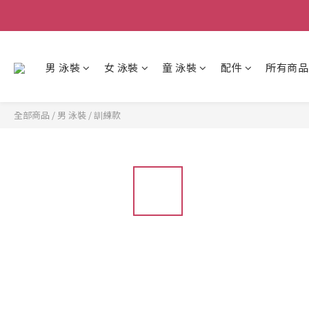
男 泳裝
女 泳裝
童 泳裝
配件
所有商品
全部商品
/
男 泳裝
/
訓練款