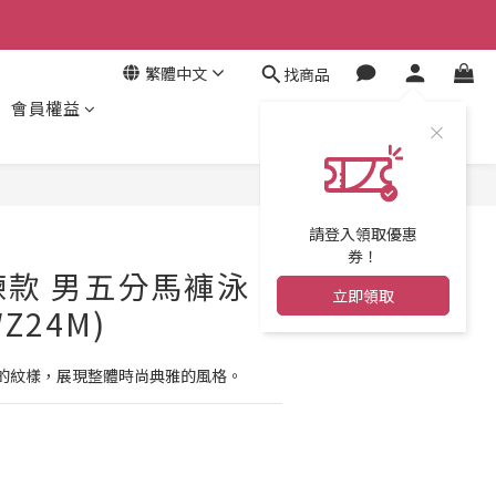
繁體中文
找商品
會員權益
立即購買
請登入領取優惠
券！
訓練款 男五分馬褲泳
立即領取
WZ24M)
的紋樣，展現整體時尚典雅的風格。