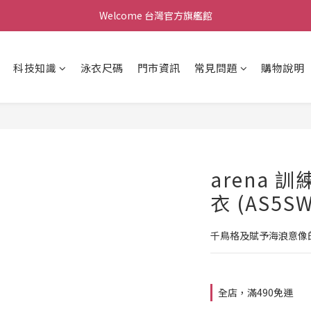
Welcome 台灣官方旗艦館
Welcome 台灣官方旗艦館
新會員加入現領折價200元。立即抵用。
科技知識
泳衣尺碼
門市資訊
常見問題
購物說明
Welcome 台灣官方旗艦館
arena 
衣 (AS5S
千鳥格及賦予海浪意像
全店，滿490免運