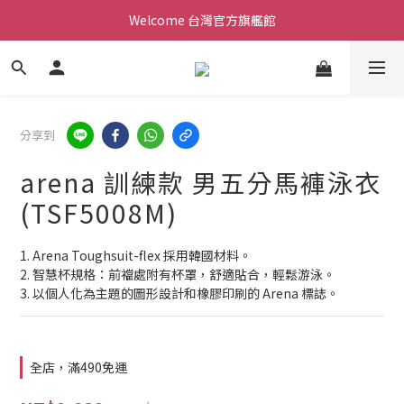
Welcome 台灣官方旗艦館
Welcome 台灣官方旗艦館
新會員加入現領折價200元。立即抵用。
Welcome 台灣官方旗艦館
分享到
arena 訓練款 男五分馬褲泳衣
(TSF5008M)
1. Arena Toughsuit-flex 採用韓國材料。
2. 智慧杯規格：前襠處附有杯罩，舒適貼合，輕鬆游泳。
3. 以個人化為主題的圖形設計和橡膠印刷的 Arena 標誌。
全店，滿490免運