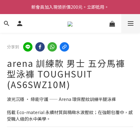
新會員加入現領折價200元。立即抵用。
Welcome 台灣官方旗艦館
Welcome 台灣官方旗艦館
分享到
arena 訓練款 男士 五分馬褲
型泳褲 TOUGHSUIT
(AS6SWZ10M)
波光沉穩 ‧ 綠能守護 —— Arena 環保壓紋訓練半腿泳褲
搭載 Eco-material 永續材質與精緻水波壓紋；在強韌包覆中，感
受職人級的水中美學。