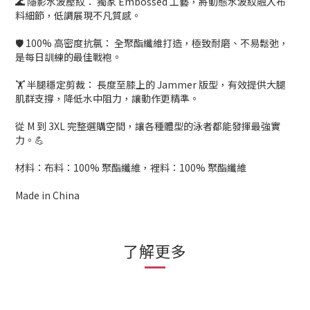
🌊 隱影水波壓紋： 獨家 Embossed 工藝，將動態水波紋融入布
料細節，低調展現不凡質感。
🛡️ 100% 高密度抗氯： 全聚酯纖維打造，極致耐磨、不易鬆弛，
是每日訓練的最佳戰袍。
🏋️ 半腿穩定剪裁： 長度至膝上的 Jammer 版型，有效提供大腿
肌群支撐，降低水中阻力，讓動作更精準。
從 M 到 3XL 完整選購空間，讓各種體型的泳者都能發揮最強實
力。💪
材料：布料：100% 聚酯纖維，裡料：100% 聚酯纖維
Made in China
了解更多