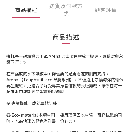
送貨及付款方
商品描述
顧客評價
式
商品描述
撐托每一趟爆發力！🌊 Arena 男士環保壓紋半腿褲，讓穩定與永
續同行！✨
在高強度的水下訓練中，你需要的是更穩定的肌肉支撐。
Arena 【Toughsuit-eco 半腿系列】，不僅選用守護海洋的環保
再生纖維，更結合了深受專業泳者信賴的長版剪裁，讓你在每一
趟推水中都能感受紮實的包覆感。
💎 專業機能，成就卓越訓練：
♻️ Eco-material 永續材料： 採用環保回收材質，耐穿抗氯的同
時，也為地球的藍色海洋盡一份心力。