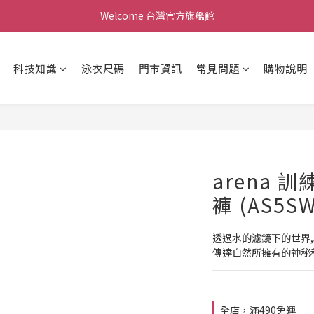
Welcome 台灣官方旗艦館
Welcome 台灣官方旗艦館
新會員加入現領折價200元。立即抵用。
科技知識
泳衣尺碼
門市資訊
常見問題
購物說明
Welcome 台灣官方旗艦館
arena 
褲 (AS5S
透過水的濾鏡下的世界
傳達自然所擁有的神秘
全店，滿490免運