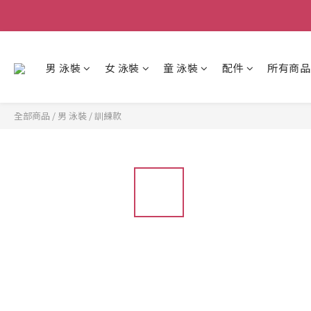
男 泳裝
女 泳裝
童 泳裝
配件
所有商品
全部商品
/
男 泳裝
/
訓練款