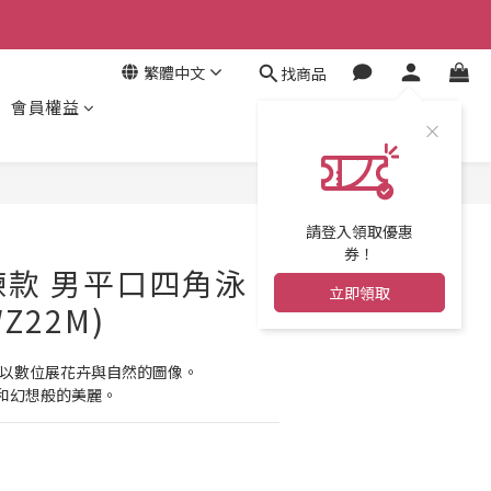
繁體中文
找商品
會員權益
立即購買
請登入領取優惠
券！
訓練款 男平口四角泳
立即領取
WZ22M)
,以數位展花卉與自然的圖像。
和幻想般的美麗。