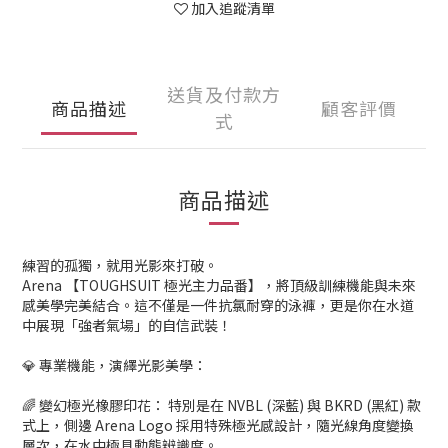
加入追蹤清單
送貨及付款方
商品描述
顧客評價
式
商品描述
練習的孤獨，就用光影來打破。
Arena 【TOUGHSUIT 極光主力品番】，將頂級訓練機能與未來
感美學完美結合。這不僅是一件抗氯耐穿的泳褲，更是你在水道
中展現「強者氣場」的自信武裝！
💎 專業機能，演繹光影美學：
🌈 變幻極光橡膠印花： 特別是在 NVBL (深藍) 與 BKRD (黑紅) 款
式上，側邊 Arena Logo 採用特殊極光感設計，隨光線角度變換
層次，在水中極具動態辨識度。