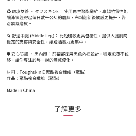
♻️ 環境友善 ‧ タフスキンE： 使用再生聚酯纖維，卓越抗氯性能
讓泳褲經得起每日數千公尺的磨練，布料翻新後觸感更提升，告
別緊繃磨皮。
🌀 舒適中腿 (Middle Leg)： 比短腿款更具包覆性，提供大腿肌肉
穩定的支撐與安全性，讓蹬牆發力更集中。
🛡️ 安心防護 ‧ 黑內襯： 前襠部採用黑色內裡設計，穩定包覆不位
移，讓你專注於每一趟的體感優化。
材料：Toughskin E 聚酯複合纖維（聚酯）
作品：聚酯複合纖維（聚酯）
Made in China
了解更多