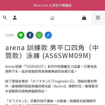
Welcome 台灣官方旗艦館
Welcome 台灣官方旗艦館
新會員加入現領折價200元。立即抵用。
Welcome 台灣官方旗艦館
分享到
arena 訓練款 男平口四角（中
筒款）泳褲 (AS6SWM09M)
Arena 經典「TOUGHSUIT」系列中的旗艦主力品番。它專為高
頻率下水、追求極致耐用與視覺美感的泳者打造。
除了環境友善的 「タフスキンE (Toughskin E)」 頂級抗氯材質
外，最吸睛的就是側邊的極光感（Aurora）橡膠印花，會隨著池
水波動與光線角度變換色彩。
「タフスキンE」抗氯科技守護每一次推進；側邊極光感橡膠印