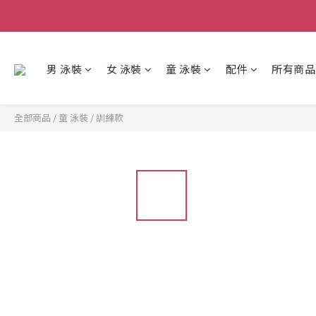
男 泳裝
女 泳裝
童 泳裝
配件
所有商品
全部商品
/
童 泳裝
/
訓練款