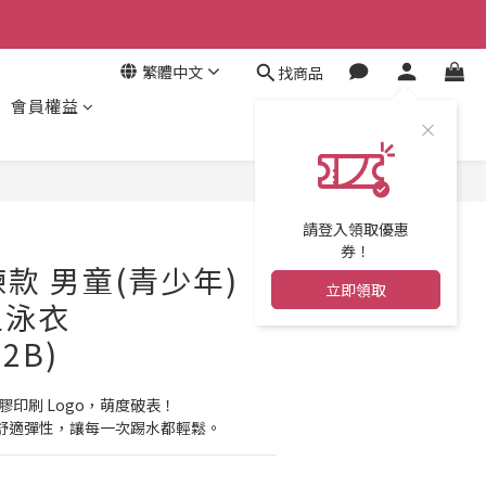
繁體中文
找商品
會員權益
立即購買
請登入領取優惠
券！
訓練款 男童(青少年)
立即領取
型泳衣
2B)
+ 橡膠印刷 Logo，萌度破表！
CRA® 舒適彈性，讓每一次踢水都輕鬆。