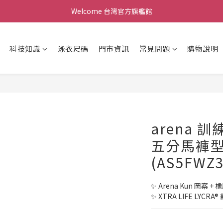
Welcome 台灣官方旗艦館
Welcome 台灣官方旗艦館
新會員加入現領折價200元。立即抵用。
科技知識
泳衣尺碼
門市資訊
常見問題
購物說明
Welcome 台灣官方旗艦館
arena 
五分馬褲
(AS5FWZ3
✨ Arena Kun 圖案 
✨ XTRA LIFE LY