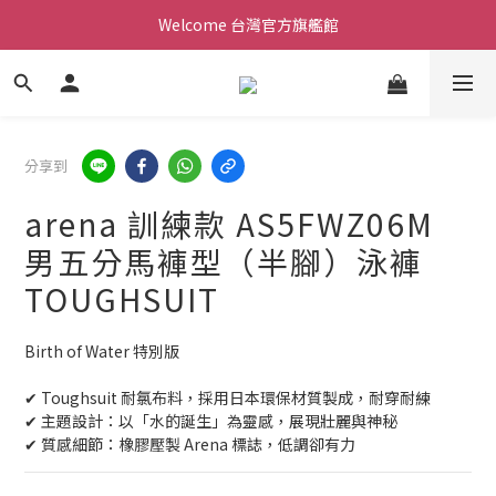
Welcome 台灣官方旗艦館
Welcome 台灣官方旗艦館
新會員加入現領折價200元。立即抵用。
Welcome 台灣官方旗艦館
分享到
arena 訓練款 AS5FWZ06M
男五分馬褲型（半腳）泳褲
TOUGHSUIT
Birth of Water 特別版
✔ Toughsuit 耐氯布料，採用日本環保材質製成，耐穿耐練
✔ 主題設計：以「水的誕生」為靈感，展現壯麗與神秘
✔ 質感細節：橡膠壓製 Arena 標誌，低調卻有力