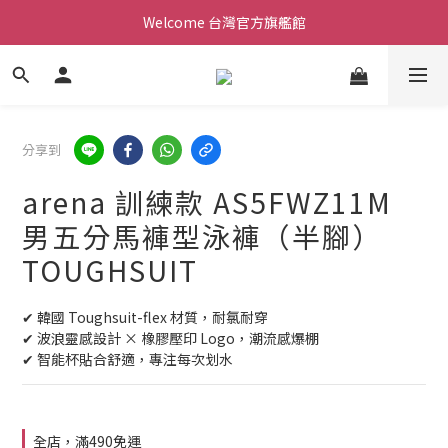
Welcome 台灣官方旗艦館
Welcome 台灣官方旗艦館
新會員加入現領折價200元。立即抵用。
Welcome 台灣官方旗艦館
分享到
arena 訓練款 AS5FWZ11M
男五分馬褲型泳褲（半腳）
TOUGHSUIT
✔ 韓國 Toughsuit-flex 材質，耐氯耐穿
✔ 波浪靈感設計 × 橡膠壓印 Logo，潮流感爆棚
✔ 智能杯貼合舒適，專注每次划水
全店，滿490免運