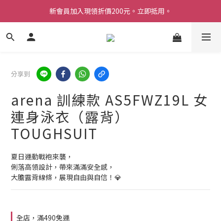
新會員加入現領折價200元。立即抵用。
Welcome 台灣官方旗艦館
Welcome 台灣官方旗艦館
分享到
arena 訓練款 AS5FWZ19L 女
連身泳衣（露背）
TOUGHSUIT
夏日運動戰袍來襲，
俐落高領設計，帶來滿滿安全感，
大膽露背線條，展現自由與自信！💎
全店，滿490免運