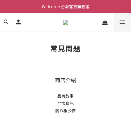
Welcome 台灣官方旗艦館
Welcome 台灣官方旗艦館
新會員加入現領折價200元。立即抵用。
Welcome 台灣官方旗艦館
常見問題
商店介紹
品牌故事
門市資訊
防詐騙公告