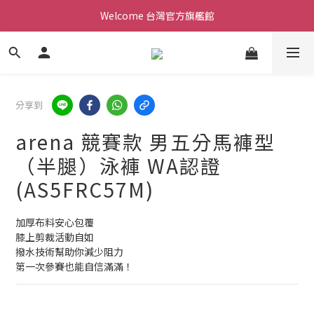
Welcome 台灣官方旗艦館
Welcome 台灣官方旗艦館
新會員加入現領折價200元。立即抵用。
Welcome 台灣官方旗艦館
分享到
arena 競賽款 男五分馬褲型
（半腿）泳褲 WA認證
(AS5FRC57M)
加厚布料安心包覆
膝上剪裁活動自如
撥水技術幫助你減少阻力
第一次參賽也能自信滿滿！