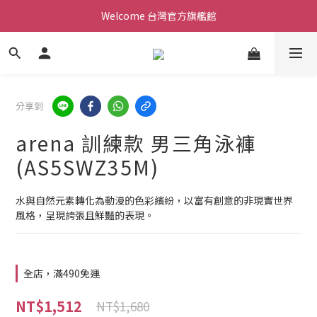
Welcome 台灣官方旗艦館
Welcome 台灣官方旗艦館
新會員加入現領折價200元。立即抵用。
Welcome 台灣官方旗艦館
分享到
arena 訓練款 男三角泳褲
(AS5SWZ35M)
水與自然元素轉化為動漫的色彩繽紛，以富有創意的非現實世界
風格，呈現誇張且鮮豔的表現。
全店，滿490免運
NT$1,512
NT$1,680