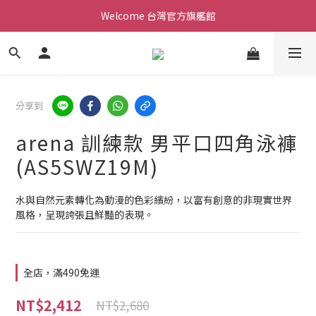
Welcome 台灣官方旗艦館
Welcome 台灣官方旗艦館
新會員加入現領折價200元。立即抵用。
Welcome 台灣官方旗艦館
分享到
arena 訓練款 男平口四角泳褲
(AS5SWZ19M)
水與自然元素轉化為動漫的色彩繽紛，以富有創意的非現實世界
風格，呈現誇張且鮮豔的表現。
全店，滿490免運
NT$2,412
NT$2,680