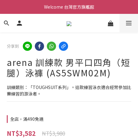
Welcome 台灣官方旗艦館
Welcome 台灣官方旗艦館
新會員加入現領折價200元。立即抵用。
Welcome 台灣官方旗艦館
分享到
arena 訓練款 男平口四角（短
腿）泳褲 (AS5SWM02M)
訓練類別：「TOUGHSUIT系列」。這款練習泳衣適合經常參加比
賽練習的游泳者。
全店，滿490免運
NT$3,582
NT$3,980