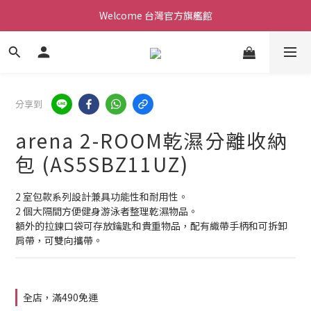
Welcome 台灣官方旗艦館
Welcome 台灣官方旗艦館
新會員加入現領折價200元。立即抵用。
Welcome 台灣官方旗艦館
分享到
arena 2-ROOM乾濕分離收納
包 (AS5SBZ11UZ)
2 室包款系列設計兼具功能性和耐用性。 
2 個大隔間方便健身游泳者整理乾濕物品。
額外的拉鍊口袋可存放鑰匙和貴重物品，配有織帶手柄和可拆卸
肩帶，可雙向攜帶。
全店，滿490免運