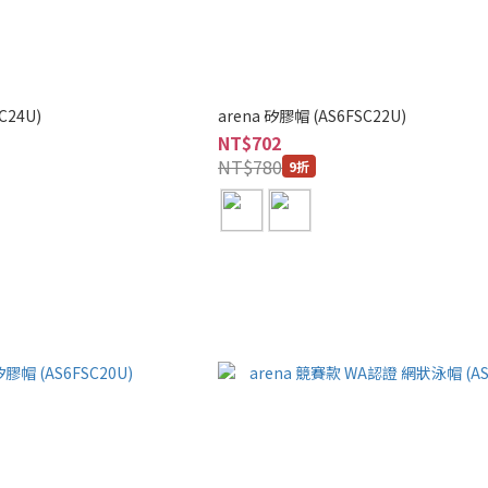
C24U)
arena 矽膠帽 (AS6FSC22U)
NT$702
NT$780
9折