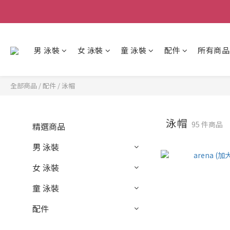
男 泳裝
女 泳裝
童 泳裝
配件
所有商品
全部商品
/
配件
/
泳帽
泳帽
95 件商品
精選商品
男 泳裝
女 泳裝
童 泳裝
配件