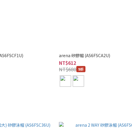
AS6FSCF1U)
arena 矽膠帽 (AS6FSCA2U)
NT$612
NT$680
9折