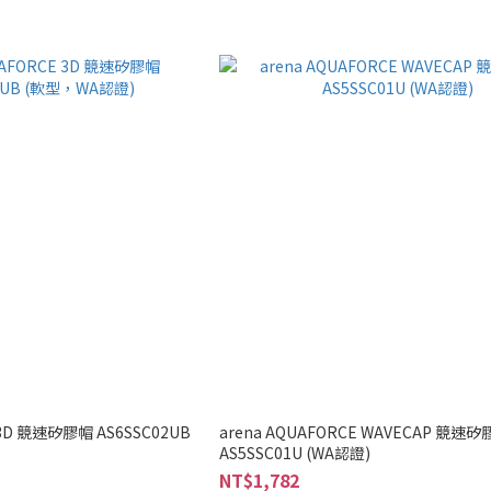
 3D 競速矽膠帽 AS6SSC02UB
arena AQUAFORCE WAVECAP 競速
AS5SSC01U (WA認證)
NT$1,782