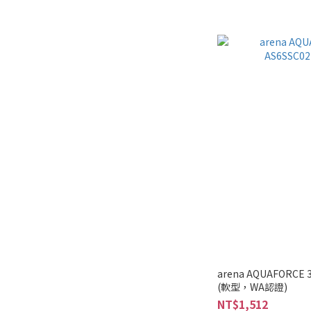
arena AQUAFORCE
(軟型，WA認證)
NT$1,512