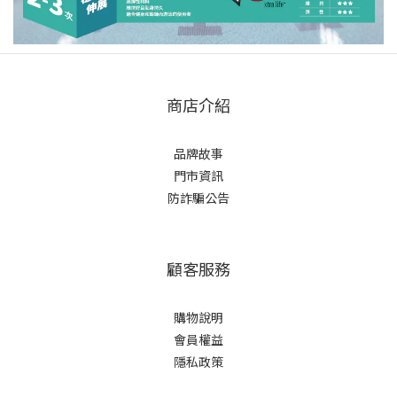
商店介紹
品牌故事
門市資訊
防詐騙公告
顧客服務
購物說明
會員權益
隱私政策