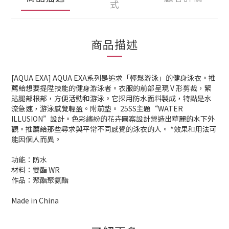
式
商品描述
[AQUA EXA] AQUA EXA系列是追求「輕鬆游泳」的健身泳衣。推
薦給想要提陞技能的健身游泳者。衣服的前部呈現 V 形剪裁，緊
貼腿部根部，方便活動和游泳。它採用防水面料製成，特點是水
流急速，游泳感覺輕盈。附前墊。 25SS主題“WATER
ILLUSION”設計。色彩繽紛的花卉圖案設計營造出華麗的水下外
觀。推薦給那些尋求與平常不同感覺的泳衣的人。 *效果和用法可
能因個人而異。
功能：防水
材料：雙酯 WR
作品：聚酯聚氨酯
Made in China