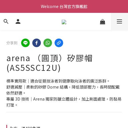
Welcome 台灣官方旗艦館
Welcome 台灣官方旗艦館
新會員加入現領折價200元。立即抵用。
Welcome 台灣官方旗艦館
分享到
arena （圓頂）矽膠帽
(AS5SSC12U)
標準實用款｜適合從競技泳者到健康取向泳者的廣泛族群。
舒適減壓｜柔軟的矽膠 Dome 結構，降低頭部壓力，長時間配戴
依然舒適。
專屬 3D 技術｜Arena 獨家防皺立體設計，加上刷面處理，防黏易
打理。