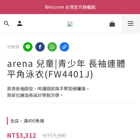
Welcome 台灣官方旗艦館
Welcome 台灣官方旗艦館
新會員加入現領折價200元。立即抵用。
Welcome 台灣官方旗艦館
分享到
arena 兒童|青少年 長袖連體
平角泳衣(FW4401J)
高領長袖版型，呵護頸部與手臂拒絕曬傷。
背部拉鍊加長設計穿脫方便。
全店，滿490免運
NT$3,312
NT$3,680