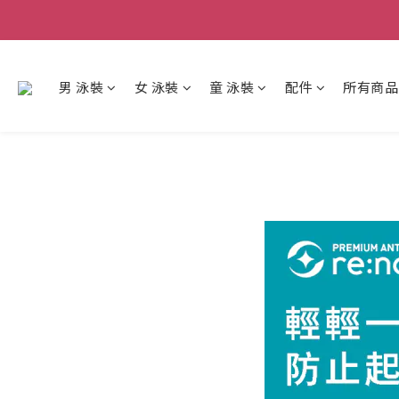
男 泳裝
女 泳裝
童 泳裝
配件
所有商品