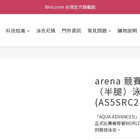
Welcome 台灣官方旗艦館
Welcome 台灣官方旗艦館
新會員加入現領折價200元。立即抵用。
科技知識
泳衣尺碼
門市資訊
常見問題
購物說明
Welcome 台灣官方旗艦館
arena 
（半腿）泳
(AS5SRC2
「AQUA ADVANC
正式比賽需穿著WORLD
的競技泳衣。