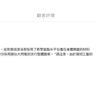
顧客評價
競技泳衣。這款競技游泳款採用了將聚氨酯水平包覆在身體周圍的材料
部分採用類似大閃電的流行整體圖案。 *請注意，由於縫紉工藝的