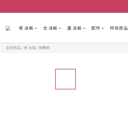
男 泳裝
女 泳裝
童 泳裝
配件
所有商品
全部商品
/
男 泳裝
/
競賽款