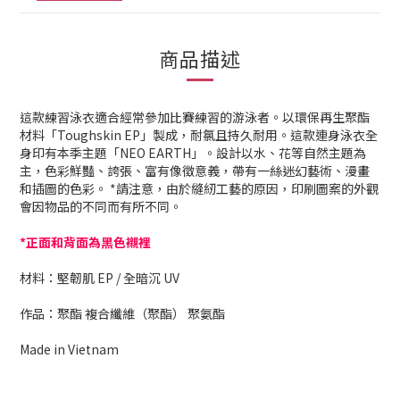
商品描述
這款練習泳衣適合經常參加比賽練習的游泳者。以環保再生聚酯
材料「Toughskin EP」製成，耐氯且持久耐用。這款連身泳衣全
身印有本季主題「NEO EARTH」。設計以水、花等自然主題為
主，色彩鮮豔、誇張、富有像徵意義，帶有一絲迷幻藝術、漫畫
和插圖的色彩。 *請注意，由於縫紉工藝的原因，印刷圖案的外觀
會因物品的不同而有所不同。
*正面和背面為黑色襯裡
材料：堅韌肌 EP / 全暗沉 UV
作品：聚酯 複合纖維（聚酯） 聚氨酯
Made in Vietnam