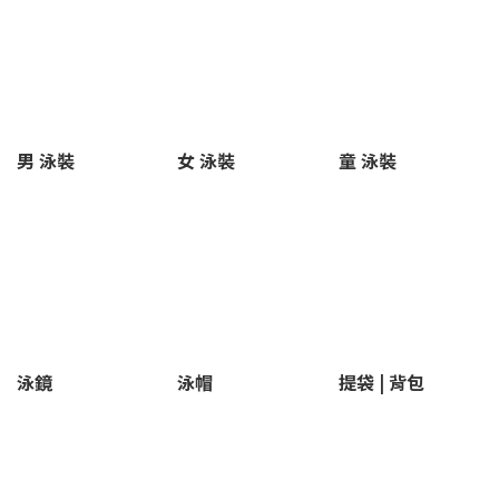
男 泳裝
女 泳裝
童 泳裝
泳鏡
泳帽
提袋 | 背包