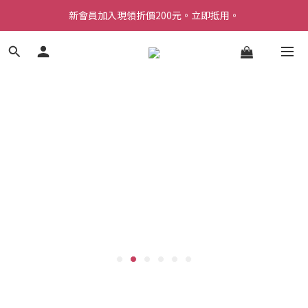
新會員加入現領折價200元。立即抵用。
Welcome 台灣官方旗艦館
Welcome 台灣官方旗艦館