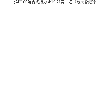
🥇4*100混合式接力 4:19.21第一名（破大會紀錄