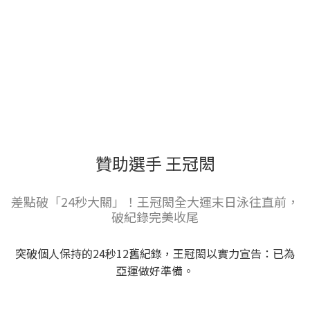
贊助選手 王冠閎
差點破「24秒大關」！王冠閎全大運末日泳往直前，
破紀錄完美收尾
突破個人保持的24秒12舊紀錄，王冠閎以實力宣告：已為
亞運做好準備。