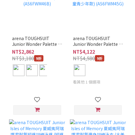
arena TOUGHSUIT
arena TOUGHSUIT
Junior Wonder Palette 阿
Junior Wonder Palette 阿
瑞娜君世界冒險耐氯短褲
瑞娜君世界冒險耐氯連身
NT$2,862
NT$4,122
訓練泳褲 (短褲款/兒童青
訓練泳衣 (大美背/MOTION
NT$3,180
NT$4,580
9折
9折
少年款) (AS6FWM46B)
LINING內裡/兒童青少年
款) (AS6FWM45G)
看其他 1 個選項