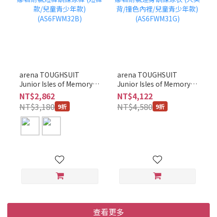
arena TOUGHSUIT
arena TOUGHSUIT
Junior Isles of Memory
Junior Isles of Memory
夏威夷阿瑞娜君耐氯短褲
夏威夷阿瑞娜君耐氯連身
NT$2,862
NT$4,122
訓練泳褲 (短褲款/兒童青
訓練泳衣 (大美背/撞色內
NT$3,180
NT$4,580
9折
9折
少年款) (AS6FWM32B)
裡/兒童青少年款)
(AS6FWM31G)
查看更多